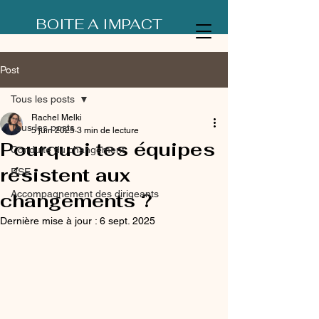
BOITE A IMPACT
Post
Tous les posts
Rachel Melki
Tous les posts
5 juin 2025
3 min de lecture
Pourquoi tes équipes
Conduite du changement
résistent aux
RSE
Accompagnement des dirigeants
changements ?
Dernière mise à jour :
6 sept. 2025