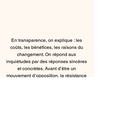
En transparence, on explique : les 
coûts, les bénéfices, les raisons du 
changement. On répond aux 
inquiétudes par des réponses sincères 
et concrètes. Avant d’être un 
mouvement d’opposition, la résistance 
est avant tout un mécanisme de 
protection, alors on écoute et on 
accompagne. On ne peut pas adhérer à 
un changement qu’on ne comprend 
pas et qui inquiète.